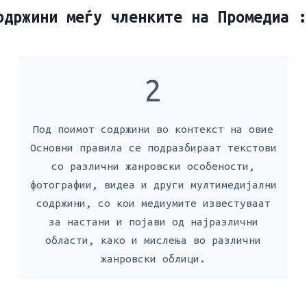
одржини меѓу членките на Промедиа :
2
Под поимот содржини во контекст на овие
Основни правила се подразбираат текстови
со различни жанровски особености,
фотографии, видеа и други мултимедијални
содржини, со кои медиумите известуваат
за настани и појави од најразлични
области, како и мислења во различни
жанровски облици.