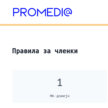
Skip
to
content
Правила за членки
1
МК-домејн