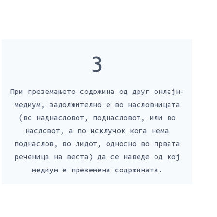
3
При преземањето содржина од друг онлајн-
медиум, задолжително е во насловницата
(во наднасловот, поднасловот, или во
насловот, а по исклучок кога нема
поднаслов, во лидот, односно во првата
реченица на веста) да се наведе од кој
медиум е преземена содржината.