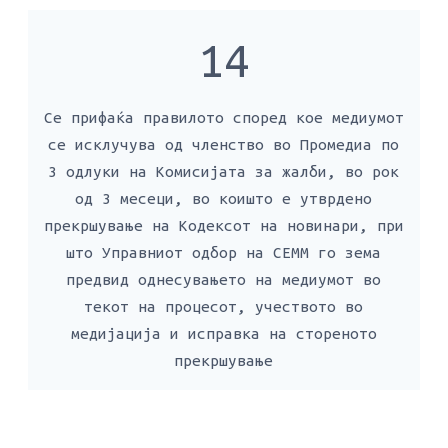
14
Се прифаќа правилото според кое медиумот
се исклучува од членство во Промедиа по
3 одлуки на Комисијата за жалби, во рок
од 3 месеци, во коишто е утврдено
прекршување на Кодексот на новинари, при
што Управниот одбор на СЕММ го зема
предвид однесувањето на медиумот во
текот на процесот, учеството во
медијација и исправка на стореното
прекршување