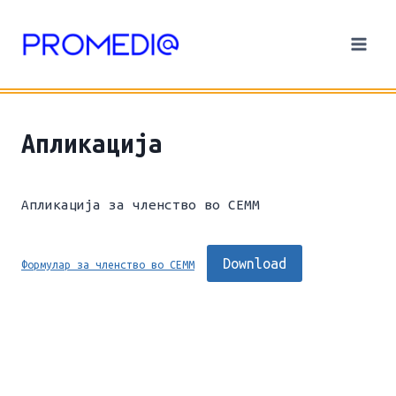
Skip
to
content
Апликација
Апликација за членство во СЕММ
Download
Формулар за членство во СЕММ