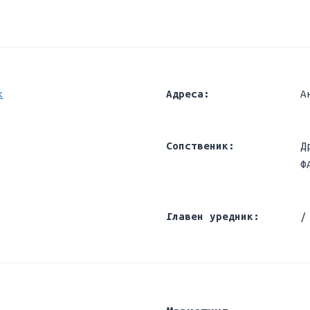
k
Адреса:
А
Сопственик:
Д
Ф
Главен уредник:
/