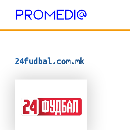
Skip
to
content
24fudbal.com.mk