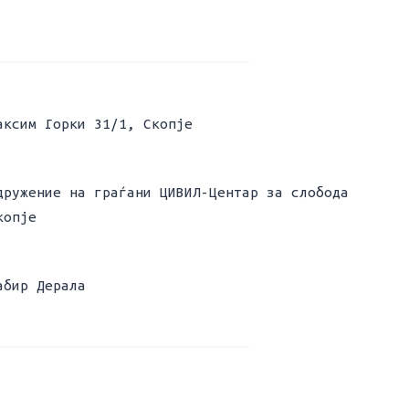
аксим Горки 31/1, Скопје
дружение на граѓани ЦИВИЛ-Центар за слобода
копје
абир Дерала