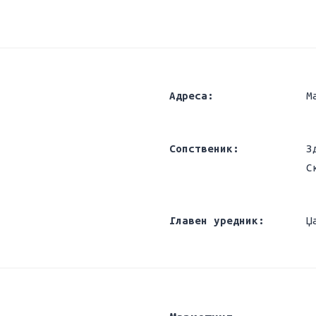
Адреса:
М
Сопственик:
З
С
Главен уредник:
Џ