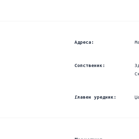
Адреса:
М
Сопственик:
З
С
Главен уредник:
Џ