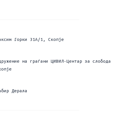
аксим Горки 31А/1, Скопје
дружение на граѓани ЦИВИЛ-Центар за слобода
копје
абир Дерала