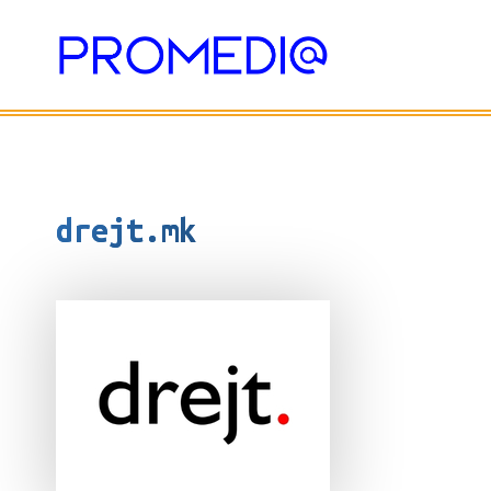
Skip
to
content
drejt.mk