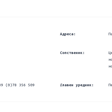
Адреса:
П
Сопственик:
Ц
н
н
89 (0)78 356 509
Главен уредник:
П