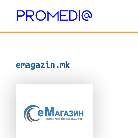
Skip
to
content
emagazin.mk