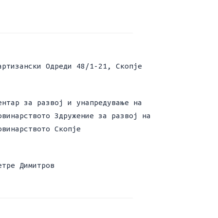
артизански Одреди 48/1-21, Скопје
ентар за развој и унапредување на
овинарството Здружение за развој на
овинарството Скопје
етре Димитров