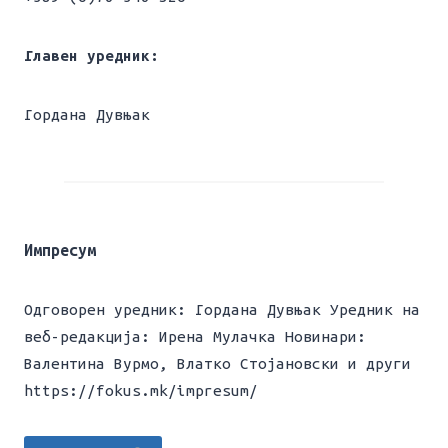
Главен уредник:
Гордана Дувњак
Импресум
Одговорен уредник: Гордана Дувњак Уредник на
веб-редакција: Ирена Мулачка Новинари:
Валентина Вурмо, Влатко Стојановски и други
https://fokus.mk/impresum/