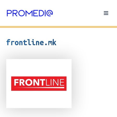
Skip
to
content
frontline.mk