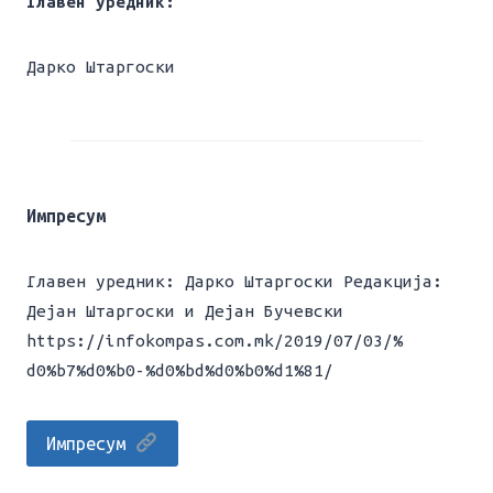
Главен уредник:
Дарко Штаргоски
Импресум
Главен уредник: Дарко Штаргоски Редакција:
Дејан Штаргоски и Дејан Бучевски
https://infokompas.com.mk/2019/07/03/%
d0%b7%d0%b0-%d0%bd%d0%b0%d1%81/
Импресум