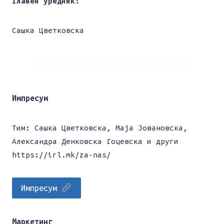
Главен уредник:
Сашка Цветковска
Импресум
Тим: Сашка Цветковска, Mаја Јовановска,
Александра Денковска Гоцевска и други
https://irl.mk/za-nas/
Импресум
Маркетинг