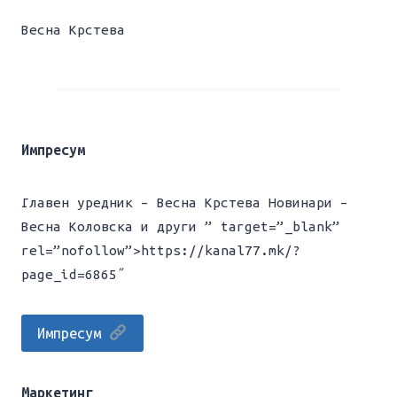
Весна Крстева
Импресум
Главен уредник – Весна Крстева Новинари –
Весна Коловска и други ” target=”_blank”
rel=”nofollow”>https://kanal77.mk/?
page_id=6865″
Импресум
Маркетинг