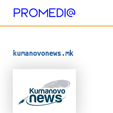
Skip
to
content
kumanovonews.mk