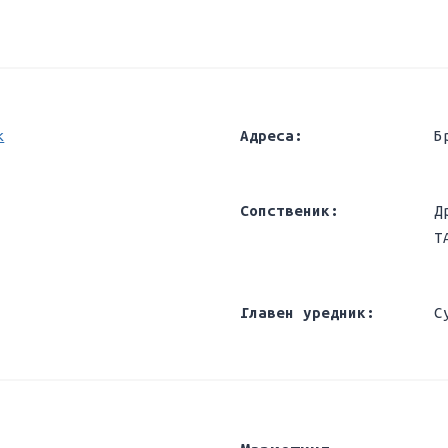
k
Адреса:
Б
Сопственик:
Д
Т
Главен уредник:
С