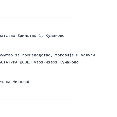
ратство Единство 1, Куманово
руштво за производство, трговија и услуги
АСТАТУРА ДООЕЛ увоз-извоз Куманово
узана Николиќ