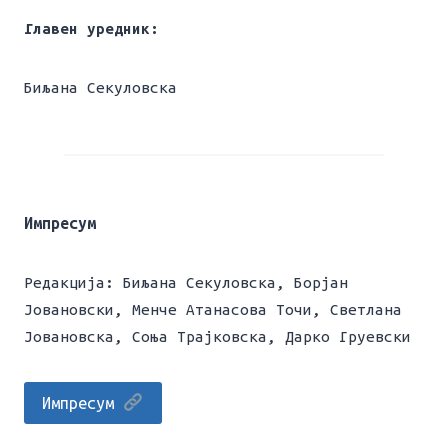
Главен уредник:
Биљана Секуловска
Импресум
Редакција: Биљана Секуловска, Борјан
Јовановски, Менче Атанасова Точи, Светлана
Јовановска, Соња Трајковска, Дарко Груевски
Импресум