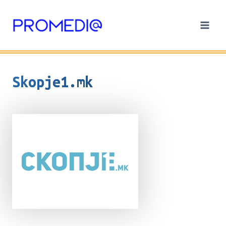
Skip
to
content
Skopje1.mk