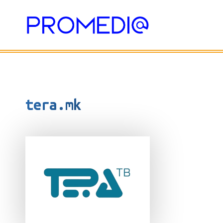
Skip
to
content
tera.mk