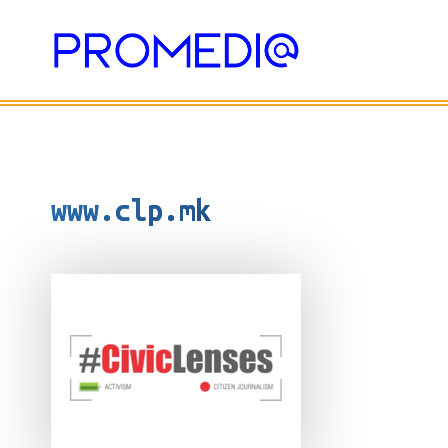
Skip
to
content
www.clp.mk