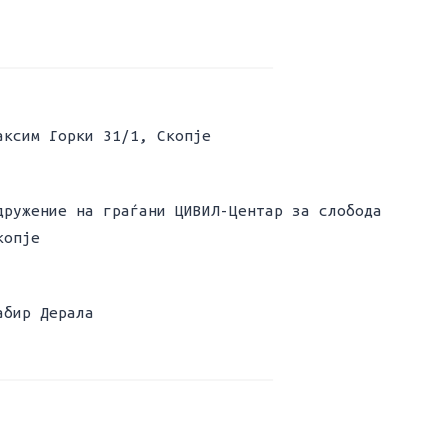
аксим Горки 31/1, Скопје
дружение на граѓани ЦИВИЛ-Центар за слобода
копје
абир Дерала