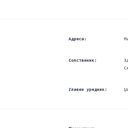
Адреса:
М
Сопственик:
З
С
Главен уредник:
Џ